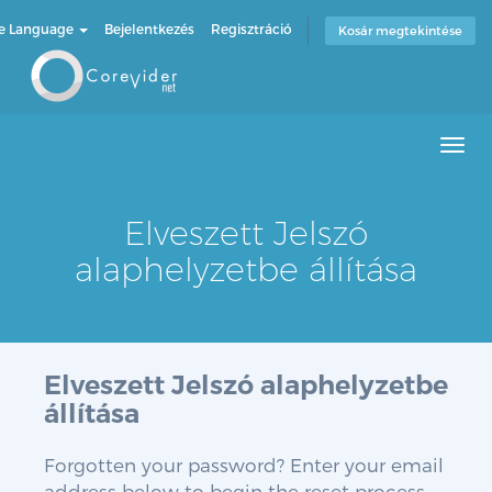
e Language
Bejelentkezés
Regisztráció
Kosár megtekintése
Men
Elveszett Jelszó
alaphelyzetbe állítása
Elveszett Jelszó alaphelyzetbe
állítása
Forgotten your password? Enter your email
address below to begin the reset process.