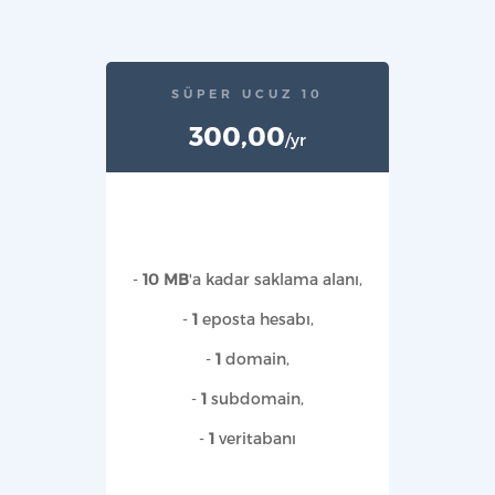
SÜPER UCUZ 10
300,00
/yr
-
10 MB
'a kadar saklama alanı,
-
1
eposta hesabı,
-
1
domain,
-
1
subdomain,
-
1
veritabanı