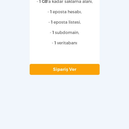
-
1 GB
'a kadar saklama alanı,
-
1
eposta hesabı,
-
1
eposta listesi,
-
1
subdomain,
-
1
veritabanı
Sipariş Ver