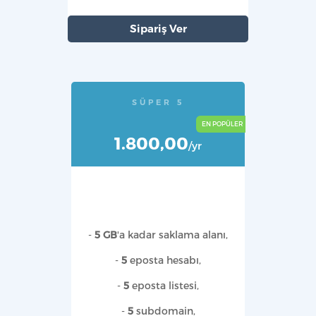
Sipariş Ver
SÜPER 5
1.800,00
/yr
-
5 GB
'a kadar saklama alanı,
-
5
eposta hesabı,
-
5
eposta listesi,
-
5
subdomain,