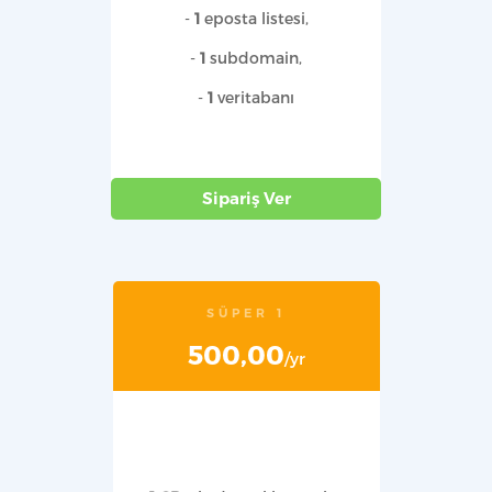
-
1
eposta listesi,
-
1
subdomain,
-
1
veritabanı
Sipariş Ver
SÜPER 1
500,00
/yr