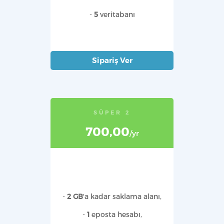
-
5
veritabanı
Sipariş Ver
SÜPER 2
700,00
/yr
-
2 GB
'a kadar saklama alanı,
-
1
eposta hesabı,