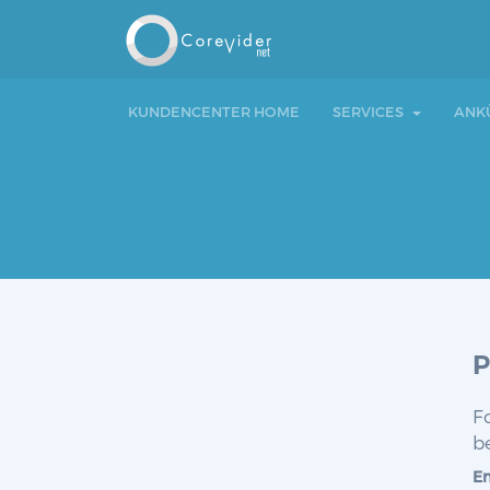
KUNDENCENTER HOME
SERVICES
ANK
P
F
b
Em