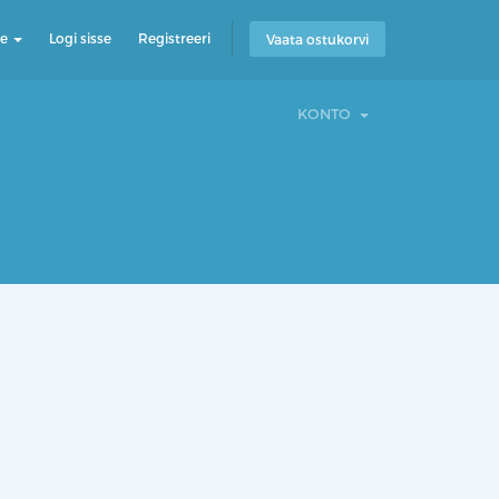
ge
Logi sisse
Registreeri
Vaata ostukorvi
KONTO