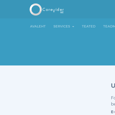
AVALEHT
SERVICES
TEATED
TEADM
U
F
b
E-