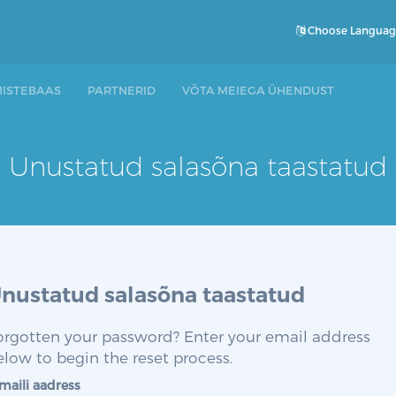
Choose Langua
ISTEBAAS
PARTNERID
VÕTA MEIEGA ÜHENDUST
Unustatud salasõna taastatud
nustatud salasõna taastatud
orgotten your password? Enter your email address
elow to begin the reset process.
maili aadress