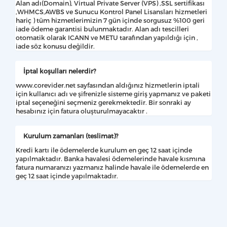
Alan adı(Domain), Virtual Private Server (VPS) ,SSL sertifikası
,WHMCS,AWBS ve Sunucu Kontrol Panel Lisansları hizmetleri
hariç ) tüm hizmetlerimizin 7 gün içinde sorgusuz %100 geri
iade ödeme garantisi bulunmaktadır. Alan adı tescilleri
otomatik olarak ICANN ve METU tarafından yapıldığı için ,
iade söz konusu değildir.
İptal koşulları nelerdir?
www.corevider.net sayfasından aldığınız hizmetlerin iptali
için kullanıcı adı ve şifrenizle sisteme giriş yapmanız ve paketi
iptal seçeneğini seçmeniz gerekmektedir. Bir sonraki ay
hesabınız için fatura oluşturulmayacaktır .
Kurulum zamanları (teslimat)?
Kredi kartı ile ödemelerde kurulum en geç 12 saat içinde
yapılmaktadır. Banka havalesi ödemelerinde havale kısmına
fatura numaranızı yazmanız halinde havale ile ödemelerde en
geç 12 saat içinde yapılmaktadır.