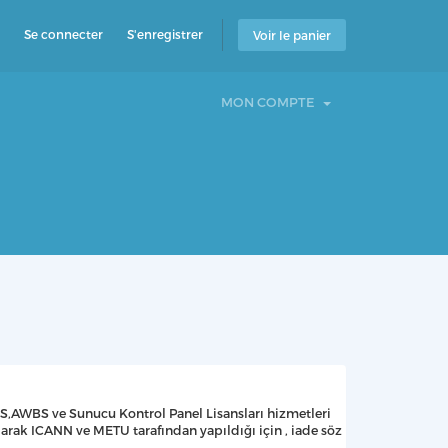
Se connecter
S'enregistrer
Voir le panier
MON COMPTE
MCS,AWBS ve Sunucu Kontrol Panel Lisansları hizmetleri
arak ICANN ve METU tarafından yapıldığı için , iade söz