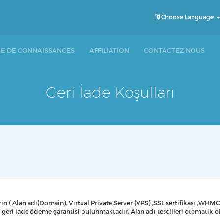
Choose Language
SE DE CONNAISSANCES
AFFILIATION
CONTACTEZ NOUS
Geri İade Koşulları
in ( Alan adı(Domain), Virtual Private Server (VPS) ,SSL sertifikası ,WH
geri iade ödeme garantisi bulunmaktadır. Alan adı tescilleri otomatik ol