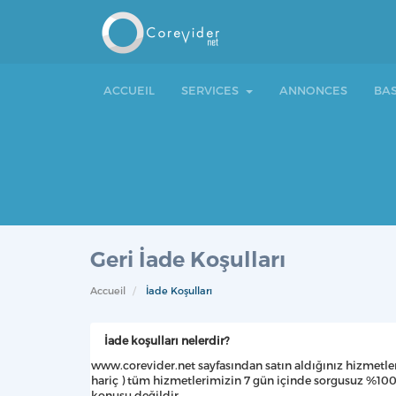
ACCUEIL
SERVICES
ANNONCES
BA
Geri İade Koşulları
Accueil
İade Koşulları
İade koşulları nelerdir?
www.corevider.net sayfasından satın aldığınız hizmetler
hariç ) tüm hizmetlerimizin 7 gün içinde sorgusuz %100 
konusu değildir.