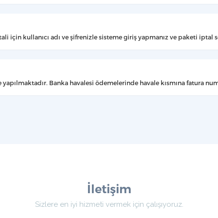
li için kullanıcı adı ve şifrenizle sisteme giriş yapmanız ve paketi ipta
de yapılmaktadır. Banka havalesi ödemelerinde havale kısmına fatura nu
İletişim
Sizlere en iyi hizmeti vermek için çalışıyoruz.