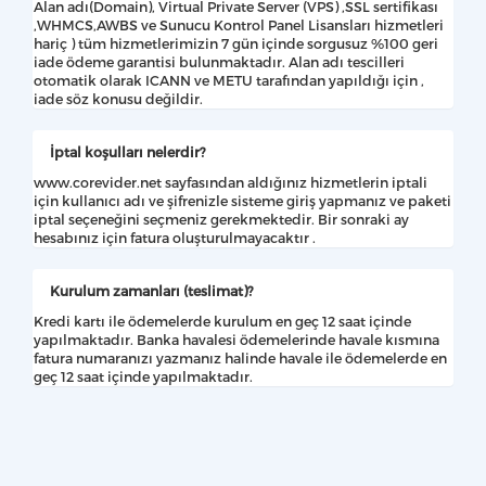
Alan adı(Domain), Virtual Private Server (VPS) ,SSL sertifikası
,WHMCS,AWBS ve Sunucu Kontrol Panel Lisansları hizmetleri
hariç ) tüm hizmetlerimizin 7 gün içinde sorgusuz %100 geri
iade ödeme garantisi bulunmaktadır. Alan adı tescilleri
otomatik olarak ICANN ve METU tarafından yapıldığı için ,
iade söz konusu değildir.
İptal koşulları nelerdir?
www.corevider.net sayfasından aldığınız hizmetlerin iptali
için kullanıcı adı ve şifrenizle sisteme giriş yapmanız ve paketi
iptal seçeneğini seçmeniz gerekmektedir. Bir sonraki ay
hesabınız için fatura oluşturulmayacaktır .
Kurulum zamanları (teslimat)?
Kredi kartı ile ödemelerde kurulum en geç 12 saat içinde
yapılmaktadır. Banka havalesi ödemelerinde havale kısmına
fatura numaranızı yazmanız halinde havale ile ödemelerde en
geç 12 saat içinde yapılmaktadır.