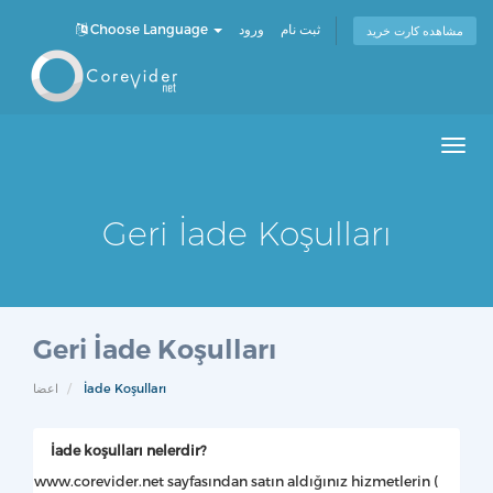
Choose Language
ورود
ثبت نام
مشاهده کارت خرید
Men
Geri İade Koşulları
Geri İade Koşulları
اعضا
İade Koşulları
İade koşulları nelerdir?
www.corevider.net sayfasından satın aldığınız hizmetlerin (