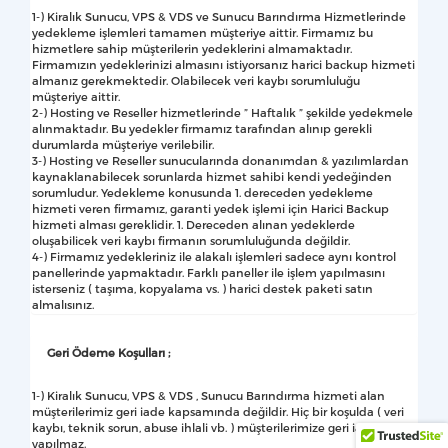
1-) Kiralık Sunucu, VPS & VDS ve Sunucu Barındırma Hizmetlerinde
yedekleme işlemleri tamamen müşteriye aittir. Firmamız bu
hizmetlere sahip müşterilerin yedeklerini almamaktadır.
Firmamızın yedeklerinizi almasını istiyorsanız harici backup hizmeti
almanız gerekmektedir. Olabilecek veri kaybı sorumluluğu
müşteriye aittir.
2-) Hosting ve Reseller hizmetlerinde ” Haftalık ” şekilde yedekmele
alınmaktadır. Bu yedekler firmamız tarafından alınıp gerekli
durumlarda müşteriye verilebilir.
3-) Hosting ve Reseller sunucularında donanımdan & yazılımlardan
kaynaklanabilecek sorunlarda hizmet sahibi kendi yedeğinden
sorumludur. Yedekleme konusunda 1. dereceden yedekleme
hizmeti veren firmamız, garanti yedek işlemi için Harici Backup
hizmeti alması gereklidir. 1. Dereceden alınan yedeklerde
oluşabilicek veri kaybı firmanın sorumluluğunda değildir.
4-) Firmamız yedekleriniz ile alakalı işlemleri sadece aynı kontrol
panellerinde yapmaktadır. Farklı paneller ile işlem yapılmasını
isterseniz ( taşıma, kopyalama vs. ) harici destek paketi satın
almalısınız.
Geri Ödeme Koşulları ;
1-) Kiralık Sunucu, VPS & VDS , Sunucu Barındırma hizmeti alan
müşterilerimiz geri iade kapsamında değildir. Hiç bir koşulda ( veri
kaybı, teknik sorun, abuse ihlali vb. ) müşterilerimize geri iade
yapılmaz.