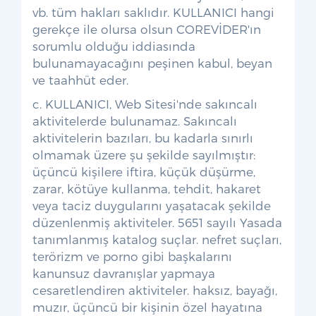
vb. tüm hakları saklıdır. KULLANICI hangi
gerekçe ile olursa olsun COREVİDER'ın
sorumlu olduğu iddiasında
bulunamayacağını peşinen kabul, beyan
ve taahhüt eder.
c. KULLANICI, Web Sitesi'nde sakıncalı
aktivitelerde bulunamaz. Sakıncalı
aktivitelerin bazıları, bu kadarla sınırlı
olmamak üzere şu şekilde sayılmıştır:
üçüncü kişilere iftira, küçük düşürme,
zarar, kötüye kullanma, tehdit, hakaret
veya taciz duygularını yaşatacak şekilde
düzenlenmiş aktiviteler. 5651 sayılı Yasada
tanımlanmış katalog suçlar. nefret suçları,
terörizm ve porno gibi başkalarını
kanunsuz davranışlar yapmaya
cesaretlendiren aktiviteler. haksız, bayağı,
muzır, üçüncü bir kişinin özel hayatına