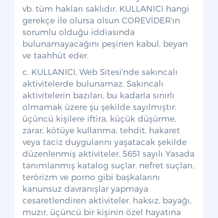
vb. tüm hakları saklıdır. KULLANICI hangi
gerekçe ile olursa olsun COREVİDER'ın
sorumlu olduğu iddiasında
bulunamayacağını peşinen kabul, beyan
ve taahhüt eder.
c. KULLANICI, Web Sitesi'nde sakıncalı
aktivitelerde bulunamaz. Sakıncalı
aktivitelerin bazıları, bu kadarla sınırlı
olmamak üzere şu şekilde sayılmıştır:
üçüncü kişilere iftira, küçük düşürme,
zarar, kötüye kullanma, tehdit, hakaret
veya taciz duygularını yaşatacak şekilde
düzenlenmiş aktiviteler. 5651 sayılı Yasada
tanımlanmış katalog suçlar. nefret suçları,
terörizm ve porno gibi başkalarını
kanunsuz davranışlar yapmaya
cesaretlendiren aktiviteler. haksız, bayağı,
muzır, üçüncü bir kişinin özel hayatına