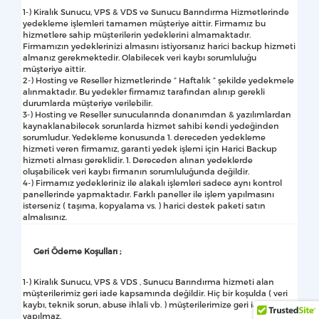
1-) Kiralık Sunucu, VPS & VDS ve Sunucu Barındırma Hizmetlerinde
yedekleme işlemleri tamamen müşteriye aittir. Firmamız bu
hizmetlere sahip müşterilerin yedeklerini almamaktadır.
Firmamızın yedeklerinizi almasını istiyorsanız harici backup hizmeti
almanız gerekmektedir. Olabilecek veri kaybı sorumluluğu
müşteriye aittir.
2-) Hosting ve Reseller hizmetlerinde ” Haftalık ” şekilde yedekmele
alınmaktadır. Bu yedekler firmamız tarafından alınıp gerekli
durumlarda müşteriye verilebilir.
3-) Hosting ve Reseller sunucularında donanımdan & yazılımlardan
kaynaklanabilecek sorunlarda hizmet sahibi kendi yedeğinden
sorumludur. Yedekleme konusunda 1. dereceden yedekleme
hizmeti veren firmamız, garanti yedek işlemi için Harici Backup
hizmeti alması gereklidir. 1. Dereceden alınan yedeklerde
oluşabilicek veri kaybı firmanın sorumluluğunda değildir.
4-) Firmamız yedekleriniz ile alakalı işlemleri sadece aynı kontrol
panellerinde yapmaktadır. Farklı paneller ile işlem yapılmasını
isterseniz ( taşıma, kopyalama vs. ) harici destek paketi satın
almalısınız.
Geri Ödeme Koşulları ;
1-) Kiralık Sunucu, VPS & VDS , Sunucu Barındırma hizmeti alan
müşterilerimiz geri iade kapsamında değildir. Hiç bir koşulda ( veri
kaybı, teknik sorun, abuse ihlali vb. ) müşterilerimize geri iade
yapılmaz.