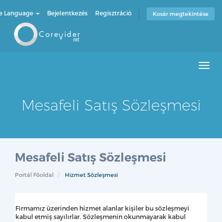
e Language
Bejelentkezés
Regisztráció
Kosár megtekintése
Men
Mesafeli Satış Sözleşmesi
Mesafeli Satış Sözleşmesi
Portál Főoldal
Hizmet Sözleşmesi
Firmamız üzerinden hizmet alanlar kişiler bu sözleşmeyi
kabul etmiş sayılırlar. Sözleşmenin okunmayarak kabul