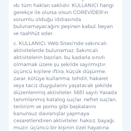
vb. tüm hakları saklıdır. KULLANICI hangi
gerekçe ile olursa olsun COREVİDER'ın
sorumlu olduğu iddiasında
bulunamayacağını peşinen kabul, beyan
ve taahhüt eder.
c. KULLANICI, Web Sitesi'nde sakıncalı
aktivitelerde bulunamaz. Sakıncalı
aktivitelerin bazıları, bu kadarla sınırlı
olmamak üzere şu şekilde sayılmıştır:
üçüncü kişilere iftira, küçük düşürme,
zarar, kötüye kullanma, tehdit, hakaret
veya taciz duygularını yaşatacak şekilde
düzenlenmiş aktiviteler. 5651 sayılı Yasada
tanımlanmış katalog suçlar. nefret suçları,
terörizm ve porno gibi başkalarını
kanunsuz davranışlar yapmaya
cesaretlendiren aktiviteler. haksız, bayağı,
muzır, üçüncü bir kişinin özel hayatına