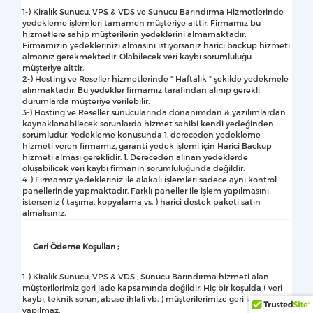
1-) Kiralık Sunucu, VPS & VDS ve Sunucu Barındırma Hizmetlerinde
yedekleme işlemleri tamamen müşteriye aittir. Firmamız bu
hizmetlere sahip müşterilerin yedeklerini almamaktadır.
Firmamızın yedeklerinizi almasını istiyorsanız harici backup hizmeti
almanız gerekmektedir. Olabilecek veri kaybı sorumluluğu
müşteriye aittir.
2-) Hosting ve Reseller hizmetlerinde ” Haftalık ” şekilde yedekmele
alınmaktadır. Bu yedekler firmamız tarafından alınıp gerekli
durumlarda müşteriye verilebilir.
3-) Hosting ve Reseller sunucularında donanımdan & yazılımlardan
kaynaklanabilecek sorunlarda hizmet sahibi kendi yedeğinden
sorumludur. Yedekleme konusunda 1. dereceden yedekleme
hizmeti veren firmamız, garanti yedek işlemi için Harici Backup
hizmeti alması gereklidir. 1. Dereceden alınan yedeklerde
oluşabilicek veri kaybı firmanın sorumluluğunda değildir.
4-) Firmamız yedekleriniz ile alakalı işlemleri sadece aynı kontrol
panellerinde yapmaktadır. Farklı paneller ile işlem yapılmasını
isterseniz ( taşıma, kopyalama vs. ) harici destek paketi satın
almalısınız.
Geri Ödeme Koşulları ;
1-) Kiralık Sunucu, VPS & VDS , Sunucu Barındırma hizmeti alan
müşterilerimiz geri iade kapsamında değildir. Hiç bir koşulda ( veri
kaybı, teknik sorun, abuse ihlali vb. ) müşterilerimize geri iade
yapılmaz.