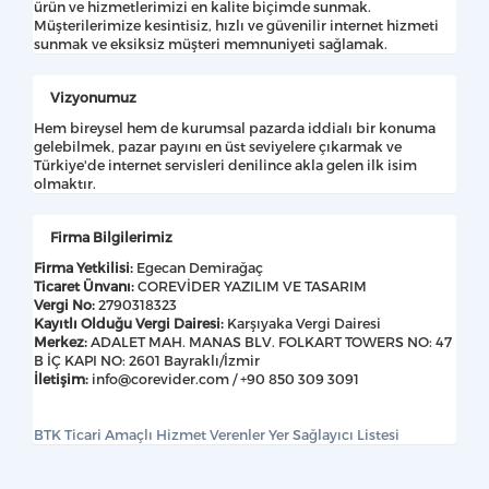
ürün ve hizmetlerimizi en kalite biçimde sunmak.
Müşterilerimize kesintisiz, hızlı ve güvenilir internet hizmeti
sunmak ve eksiksiz müşteri memnuniyeti sağlamak.
Vizyonumuz
Hem bireysel hem de kurumsal pazarda iddialı bir konuma
gelebilmek, pazar payını en üst seviyelere çıkarmak ve
Türkiye'de internet servisleri denilince akla gelen ilk isim
olmaktır.
Firma Bilgilerimiz
Firma Yetkilisi:
Egecan Demirağaç
Ticaret Ünvanı:
COREVİDER YAZILIM VE TASARIM
Vergi No:
2790318323
Kayıtlı Olduğu Vergi Dairesi:
Karşıyaka Vergi Dairesi
Merkez:
ADALET MAH. MANAS BLV. FOLKART TOWERS NO: 47
B İÇ KAPI NO: 2601 Bayraklı/İzmir
İletişim:
info@corevider.com
/ +90 850 309 3091
BTK Ticari Amaçlı Hizmet Verenler Yer Sağlayıcı Listesi