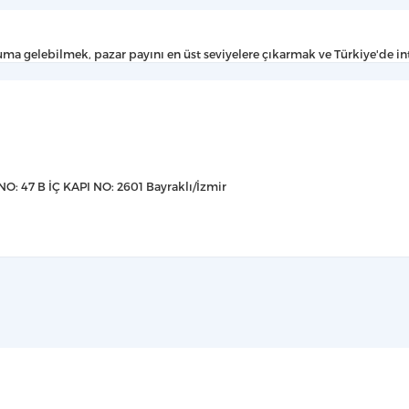
 gelebilmek, pazar payını en üst seviyelere çıkarmak ve Türkiye'de inter
47 B İÇ KAPI NO: 2601 Bayraklı/İzmir