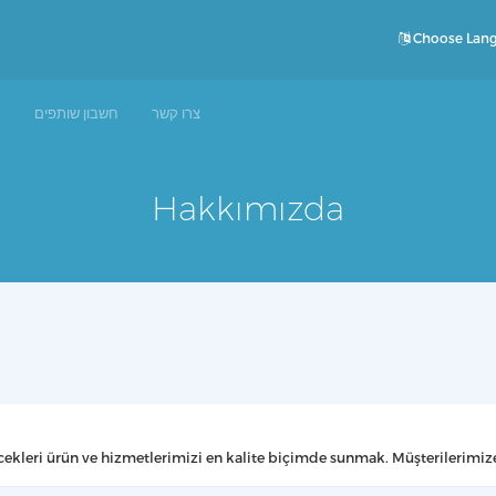
Choose Lan
צרו קשר
חשבון שותפים
מ
Hakkımızda
ecekleri ürün ve hizmetlerimizi en kalite biçimde sunmak. Müşterilerimize