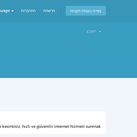
guage
התחברות
הרשמה
צפייה בעגלת הקניות
חשבון
 kesintisiz, hızlı ve güvenilir internet hizmeti sunmak