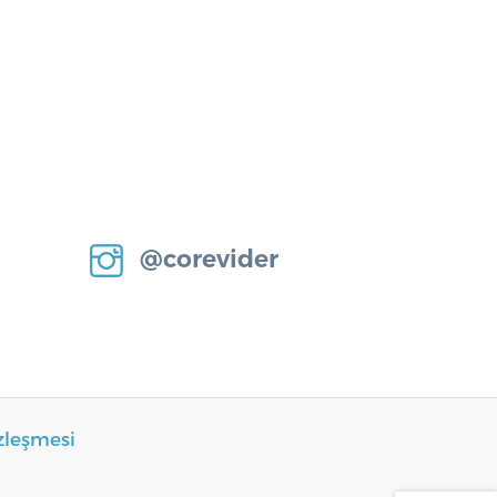
@corevider
zleşmesi