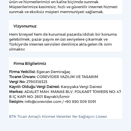
ürün ve hizmetlerimizi en kalite biçimde sunmak.
Müşterilerimize kesintisiz, hızlı ve güvenilir internet hizmeti
sunmak ve eksiksiz müşteri memnuniyeti sağlamak.
Vizyonumuz
Hem bireysel hem de kurumsal pazarda iddialı bir konuma
gelebilmek, pazar payını en üst seviyelere çıkarmak ve
Türkiye'de internet servisleri denilince akla gelen ilk isim
olmaktır.
Firma Bilgilerimiz
Firma Yetkilisi:
Egecan Demirağaç
Ticaret Ünvanı:
COREVİDER YAZILIM VE TASARIM
Vergi No:
2790318323
Kayıtlı Olduğu Vergi Dairesi:
Karşıyaka Vergi Dairesi
Merkez:
ADALET MAH. MANAS BLV. FOLKART TOWERS NO: 47
B İÇ KAPI NO: 2601 Bayraklı/İzmir
İletişim:
info@corevider.com
/ +90 850 309 3091
BTK Ticari Amaçlı Hizmet Verenler Yer Sağlayıcı Listesi