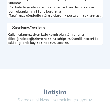
tutulması,
• Bankalarla yapılan Kredi Kartı bağlantıları dışında diğer
login ekranlarının SSL ile korunması,
• Tarafımıza gönderilen tüm elektronik postaların saklanması.
Düzenleme / Yenileme
Kullanıcılarımız sitemizde kayıtlı olan tüm bilgilerini
dilediğinde değiştirme hakkına sahiptir.Güvenlik nedeni ile
eski bilgilerde kayıt altında tutulacaktır.
İletişim
Sizlere en iyi hizmeti vermek için çalışıyoruz.