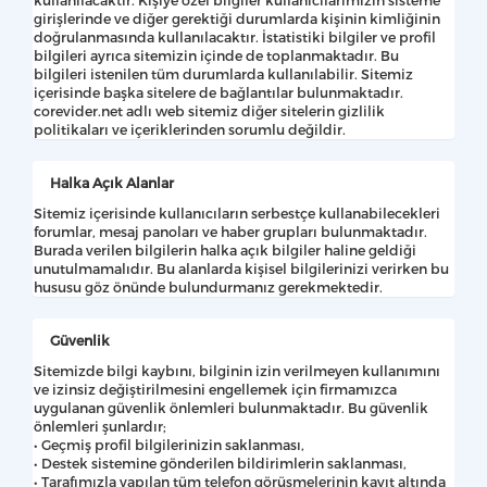
girişlerinde ve diğer gerektiği durumlarda kişinin kimliğinin
doğrulanmasında kullanılacaktır. İstatistiki bilgiler ve profil
bilgileri ayrıca sitemizin içinde de toplanmaktadır. Bu
bilgileri istenilen tüm durumlarda kullanılabilir. Sitemiz
içerisinde başka sitelere de bağlantılar bulunmaktadır.
corevider.net adlı web sitemiz diğer sitelerin gizlilik
politikaları ve içeriklerinden sorumlu değildir.
Halka Açık Alanlar
Sitemiz içerisinde kullanıcıların serbestçe kullanabilecekleri
forumlar, mesaj panoları ve haber grupları bulunmaktadır.
Burada verilen bilgilerin halka açık bilgiler haline geldiği
unutulmamalıdır. Bu alanlarda kişisel bilgilerinizi verirken bu
hususu göz önünde bulundurmanız gerekmektedir.
Güvenlik
Sitemizde bilgi kaybını, bilginin izin verilmeyen kullanımını
ve izinsiz değiştirilmesini engellemek için firmamızca
uygulanan güvenlik önlemleri bulunmaktadır. Bu güvenlik
önlemleri şunlardır;
• Geçmiş profil bilgilerinizin saklanması,
• Destek sistemine gönderilen bildirimlerin saklanması,
• Tarafımızla yapılan tüm telefon görüşmelerinin kayıt altında