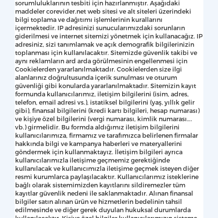
sorumluluklarının tesbiti için hazırlanmıştır. Aşağıdaki
maddeler corevider.net web sitesi ve alt siteleri üzerindeki
bilgi toplama ve dağıtımı işlemlerinin kurallarını
içermektedir. IP adresinizi sunucularımızdaki sorunların
giderilmesi ve internet sitemizi yönetmek için kullanacağız. IP
adresiniz, sizi tanımlamak ve açık demografik bilgilerinizin
toplanması için kullanılacaktır. Sitemizde güvenlik takibi ve
aynı reklamların ard arda görülmesinin engellenmesi için
Cookielerden yararlanılmaktadır. Cookielerden size ilgi
alanlarınız doğrultusunda içerik sunulması ve oturum
güvenliği gibi konularda yararlanılmaktadır. Sitemizin kayıt
formunda kullanıcılarımız, iletişim bilgilerini (isim, adres,
telefon, email adresi vs.), istatiksel bilgilerini (yaş, yıllık gelir
gibi), finansal bilgilerini (kredi kartı bilgileri, hesap numarası)
ve kişiye özel bilgilerini (vergi numarası, kimlik numarası….
vb.) girmelidir. Bu formda aldığımız iletişim bilgilerini
kullanıcılarımıza, firmamız ve tarafımızca belirlenen firmalar
hakkında bilgi ve kampanya haberleri ve materyallerini
göndermek için kullanmaktayız. İletişim bilgileri ayrıca
kullanıcılarımızla iletişime geçmemiz gerektiğinde
kullanılacak ve kullanıcımızla iletişime geçmek isteyen diğer
resmi kurumlarca paylaşılacaktır. Kullanıcılarımız isteklerine
bağlı olarak sistemimizden kayıtlarını sildiremezler tüm
kayıtlar güvenlik nedeni ile saklanmaktadır. Alınan finansal
bilgiler satın alınan ürün ve hizmetlerin bedelinin tahsil
edilmesinde ve diğer gerek duyulan hukuksal durumlarda
kullanılacaktır. Kişiye özel bilgiler kullanıcılarımızın sisteme