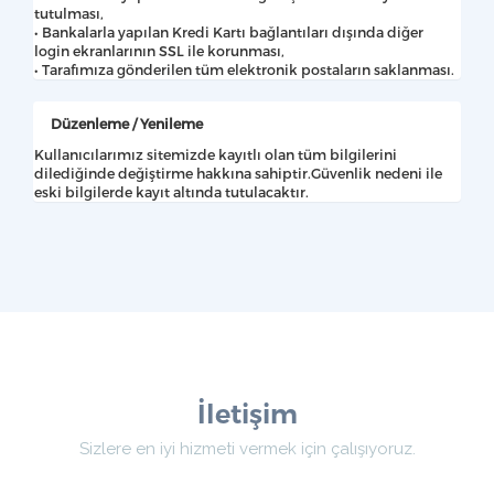
tutulması,
• Bankalarla yapılan Kredi Kartı bağlantıları dışında diğer
login ekranlarının SSL ile korunması,
• Tarafımıza gönderilen tüm elektronik postaların saklanması.
Düzenleme / Yenileme
Kullanıcılarımız sitemizde kayıtlı olan tüm bilgilerini
dilediğinde değiştirme hakkına sahiptir.Güvenlik nedeni ile
eski bilgilerde kayıt altında tutulacaktır.
İletişim
Sizlere en iyi hizmeti vermek için çalışıyoruz.