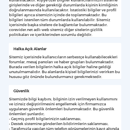
girişlerinde ve diğer gerektiği durumlarda kişinin kimliğinin
doğrulanmasında kullanılacaktır. İstatistiki bilgiler ve profil
bilgileri ayrıca sitemizin içinde de toplanmaktadır. Bu
bilgileri istenilen tüm durumlarda kullanılabilir. Sitemiz
içerisinde başka sitelere de bağlantılar bulunmaktadır.
corevider.net adlı web sitemiz diğer sitelerin gizlilik
politikaları ve içeriklerinden sorumlu değildir.
Halka Açık Alanlar
Sitemiz içerisinde kullanıcıların serbestçe kullanabilecekleri
forumlar, mesaj panoları ve haber grupları bulunmaktadır.
Burada verilen bilgilerin halka açık bilgiler haline geldiği
unutulmamalıdır. Bu alanlarda kişisel bilgilerinizi verirken bu
hususu göz önünde bulundurmanız gerekmektedir.
Güvenlik
Sitemizde bilgi kaybını, bilginin izin verilmeyen kullanımını
ve izinsiz değiştirilmesini engellemek için firmamızca
uygulanan güvenlik önlemleri bulunmaktadır. Bu güvenlik
önlemleri şunlardır;
• Geçmiş profil bilgilerinizin saklanması,
• Destek sistemine gönderilen bildirimlerin saklanması,
• Tarafımızla yapılan tüm telefon görüşmelerinin kayıt altında