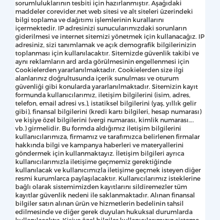
sorumluluklarının tesbiti için hazırlanmıştır. Aşağıdaki
maddeler corevider.net web sitesi ve alt siteleri üzerindeki
bilgi toplama ve dağıtımı işlemlerinin kurallarını
içermektedir. IP adresinizi sunucularımızdaki sorunların
giderilmesi ve internet sitemizi yönetmek için kullanacağız. IP
adresiniz, sizi tanımlamak ve açık demografik bilgilerinizin
toplanması için kullanılacaktır. Sitemizde güvenlik takibi ve
aynı reklamların ard arda görülmesinin engellenmesi için
Cookielerden yararlanılmaktadır. Cookielerden size ilgi
alanlarınız doğrultusunda içerik sunulması ve oturum
güvenliği gibi konularda yararlanılmaktadır. Sitemizin kayıt
formunda kullanıcılarımız, iletişim bilgilerini (isim, adres,
telefon, email adresi vs.), istatiksel bilgilerini (yaş, yıllık gelir
gibi), finansal bilgilerini (kredi kartı bilgileri, hesap numarası)
ve kişiye özel bilgilerini (vergi numarası, kimlik numarası….
vb.) girmelidir. Bu formda aldığımız iletişim bilgilerini
kullanıcılarımıza, firmamız ve tarafımızca belirlenen firmalar
hakkında bilgi ve kampanya haberleri ve materyallerini
göndermek için kullanmaktayız. İletişim bilgileri ayrıca
kullanıcılarımızla iletişime geçmemiz gerektiğinde
kullanılacak ve kullanıcımızla iletişime geçmek isteyen diğer
resmi kurumlarca paylaşılacaktır. Kullanıcılarımız isteklerine
bağlı olarak sistemimizden kayıtlarını sildiremezler tüm
kayıtlar güvenlik nedeni ile saklanmaktadır. Alınan finansal
bilgiler satın alınan ürün ve hizmetlerin bedelinin tahsil
edilmesinde ve diğer gerek duyulan hukuksal durumlarda
kullanılacaktır. Kişiye özel bilgiler kullanıcılarımızın sisteme