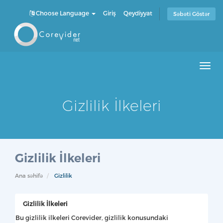
Choose Language
Giriş
Qeydiyyat
Səbəti Göstər
Men
Gizlilik İlkeleri
Gizlilik İlkeleri
Ana səhifə
Gizlilik
Gizlilik İlkeleri
Bu gizlilik ilkeleri Corevider, gizlilik konusundaki