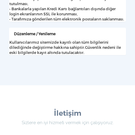
tutulması,
• Bankalarla yapılan Kredi Kartı bağlantıları dışında diğer
login ekranlarının SSL ile korunması,
• Tarafımıza gönderilen tüm elektronik postaların saklanması.
Düzenleme / Yenileme
Kullanıcılarımız sitemizde kayıtlı olan tüm bilgilerini
dilediğinde değiştirme hakkına sahiptir.Güvenlik nedeni ile
eski bilgilerde kayıt altında tutulacaktır.
İletişim
Sizlere en iyi hizmeti vermek için çalışıyoruz.