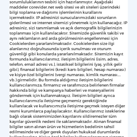
sorumluluklarının tesbiti için hazırlanmıştır. Aşağıdaki
maddeler corevider.net web sitesi ve alt siteleri üzerindeki
bilgi toplama ve dağıtımı işlemlerinin kurallarını
içermektedir. IP adresinizi sunucularımızdaki sorunların
giderilmesi ve internet sitemizi yönetmek için kullanacağız. IP
adresiniz, sizi tanımlamak ve açık demografik bilgilerinizin
toplanması için kullanılacaktır. Sitemizde güvenlik takibi ve
aynı reklamların ard arda görülmesinin engellenmesi için
Cookielerden yararlanılmaktadır. Cookielerden size ilgi
alanlarınız doğrultusunda içerik sunulması ve oturum
güvenliği gibi konularda yararlanılmaktadır. Sitemizin kayıt
formunda kullanıcılarımız, iletişim bilgilerini (isim, adres,
telefon, email adresi vs.), istatiksel bilgilerini (yaş, yıllık gelir
gibi), finansal bilgilerini (kredi kartı bilgileri, hesap numarası)
ve kişiye özel bilgilerini (vergi numarası, kimlik numarası….
vb.) girmelidir. Bu formda aldığımız iletişim bilgilerini
kullanıcılarımıza, firmamız ve tarafımızca belirlenen firmalar
hakkında bilgi ve kampanya haberleri ve materyallerini
göndermek için kullanmaktayız. İletişim bilgileri ayrıca
kullanıcılarımızla iletişime geçmemiz gerektiğinde
kullanılacak ve kullanıcımızla iletişime geçmek isteyen diğer
resmi kurumlarca paylaşılacaktır. Kullanıcılarımız isteklerine
bağlı olarak sistemimizden kayıtlarını sildiremezler tüm
kayıtlar güvenlik nedeni ile saklanmaktadır. Alınan finansal
bilgiler satın alınan ürün ve hizmetlerin bedelinin tahsil
edilmesinde ve diğer gerek duyulan hukuksal durumlarda
kullanılacaktır. Kişiye özel bilgiler kullanıcılarımızın sisteme