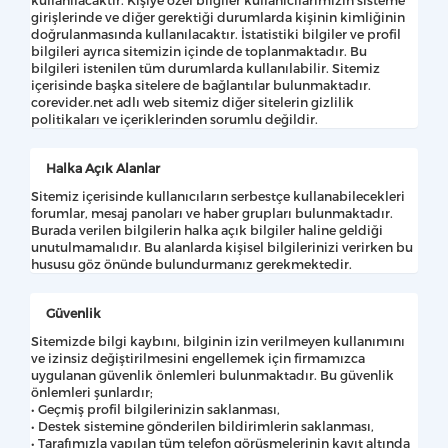
girişlerinde ve diğer gerektiği durumlarda kişinin kimliğinin
doğrulanmasında kullanılacaktır. İstatistiki bilgiler ve profil
bilgileri ayrıca sitemizin içinde de toplanmaktadır. Bu
bilgileri istenilen tüm durumlarda kullanılabilir. Sitemiz
içerisinde başka sitelere de bağlantılar bulunmaktadır.
corevider.net adlı web sitemiz diğer sitelerin gizlilik
politikaları ve içeriklerinden sorumlu değildir.
Halka Açık Alanlar
Sitemiz içerisinde kullanıcıların serbestçe kullanabilecekleri
forumlar, mesaj panoları ve haber grupları bulunmaktadır.
Burada verilen bilgilerin halka açık bilgiler haline geldiği
unutulmamalıdır. Bu alanlarda kişisel bilgilerinizi verirken bu
hususu göz önünde bulundurmanız gerekmektedir.
Güvenlik
Sitemizde bilgi kaybını, bilginin izin verilmeyen kullanımını
ve izinsiz değiştirilmesini engellemek için firmamızca
uygulanan güvenlik önlemleri bulunmaktadır. Bu güvenlik
önlemleri şunlardır;
• Geçmiş profil bilgilerinizin saklanması,
• Destek sistemine gönderilen bildirimlerin saklanması,
• Tarafımızla yapılan tüm telefon görüşmelerinin kayıt altında