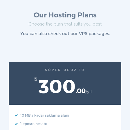
Our Hosting Plans
Choose the plan that suits you best
You can also check out our VPS packages.
SÜPER UCUZ 10
300
₺
.00
/yıl
10 MB'a kadar saklama alanı
1 eposta hesabı