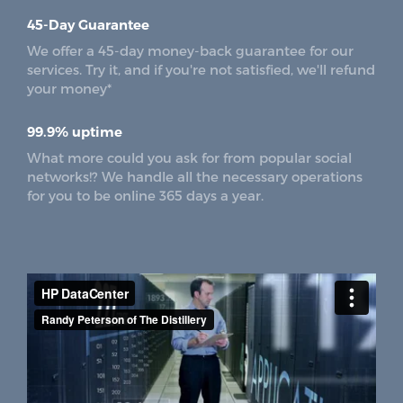
45-Day Guarantee
We offer a 45-day money-back guarantee for our
services. Try it, and if you're not satisfied, we'll refund
your money*
99.9% uptime
What more could you ask for from popular social
networks!? We handle all the necessary operations
for you to be online 365 days a year.