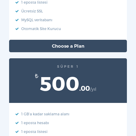
1 eposta listesi
Ücretsiz SSL
MySQL veritabanı
Otomatik Site Kurucu
Choose a Plan
SÜPER 1
500
₺
.00
/yıl
1 GB'a kadar saklama alanı
1 eposta hesabı
1 eposta listesi