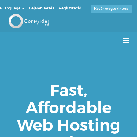
e Language
Bejelentkezés
Regisztráció
Kosár megtekintése
Men
Fast,
Affordable
Web Hosting