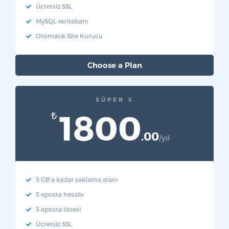
Ücretsiz SSL
MySQL veritabanı
Otomatik Site Kurucu
Choose a Plan
SÜPER 5
1800
₺
.00
/yıl
5 GB'a kadar saklama alanı
5 eposta hesabı
5 eposta listesi
Ücretsiz SSL