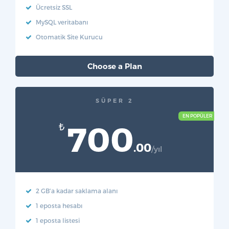
Ücretsiz SSL
MySQL veritabanı
Otomatik Site Kurucu
Choose a Plan
SÜPER 2
700
₺
.00
/yıl
2 GB'a kadar saklama alanı
1 eposta hesabı
1 eposta listesi