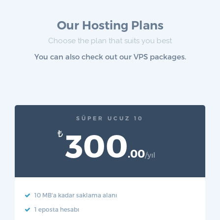
Our Hosting Plans
Choose the plan that suits you best
You can also check out our VPS packages.
SÜPER UCUZ 10
300
₺
.00
/yıl
10 MB'a kadar saklama alanı
1 eposta hesabı