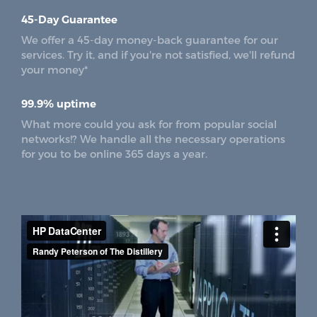
45-Day Guarantee
We offer a 45-day money-back guarantee for our
services. Try it, and if you're not satisfied, we'll refund
your money*
99.9% uptime
What more could you ask for from popular social
networks!? We handle all the necessary operations
for you to be online 365 days a year.