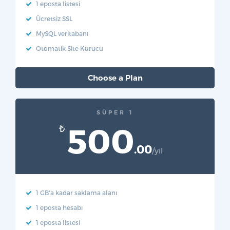
1 eposta listesi
Ücretsiz SSL
MySQL veritabanı
Otomatik Site Kurucu
Choose a Plan
SÜPER 1
500
₺
.00
/yıl
1 GB'a kadar saklama alanı
1 eposta hesabı
1 eposta listesi