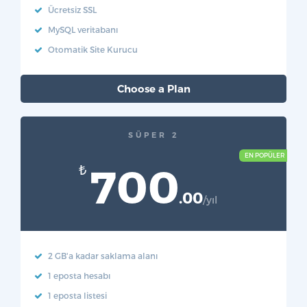
Ücretsiz SSL
MySQL veritabanı
Otomatik Site Kurucu
Choose a Plan
SÜPER 2
700
₺
.00
/yıl
2 GB'a kadar saklama alanı
1 eposta hesabı
1 eposta listesi