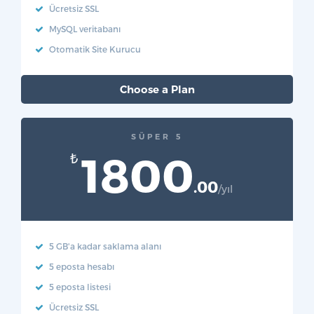
Ücretsiz SSL
MySQL veritabanı
Otomatik Site Kurucu
Choose a Plan
SÜPER 5
1800
₺
.00
/yıl
5 GB'a kadar saklama alanı
5 eposta hesabı
5 eposta listesi
Ücretsiz SSL