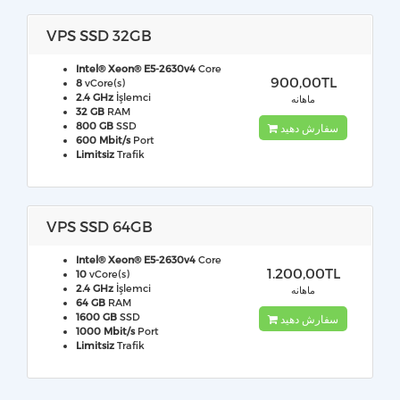
VPS SSD 32GB
Intel® Xeon® E5-2630v4
Core
900,00TL
8
vCore(s)
2.4 GHz
İşlemci
ماهانه
32 GB
RAM
800 GB
SSD
سفارش دهید
600 Mbit/s
Port
Limitsiz
Trafik
VPS SSD 64GB
Intel® Xeon® E5-2630v4
Core
1.200,00TL
10
vCore(s)
2.4 GHz
İşlemci
ماهانه
64 GB
RAM
1600 GB
SSD
سفارش دهید
1000 Mbit/s
Port
Limitsiz
Trafik