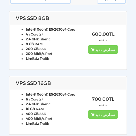
VPS SSD 8GB
Intel® Xeon® E5-2630v4
Core
600,00TL
4
vCore(s)
2.4 GHz
İşlemci
ماهانه
8 GB
RAM
200 GB
SSD
سفارش دهید
200 Mbit/s
Port
Limitsiz
Trafik
VPS SSD 16GB
Intel® Xeon® E5-2630v4
Core
700,00TL
6
vCore(s)
2.4 GHz
İşlemci
ماهانه
16 GB
RAM
400 GB
SSD
سفارش دهید
400 Mbit/s
Port
Limitsiz
Trafik