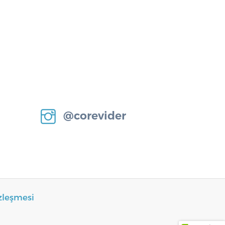
@corevider
zleşmesi