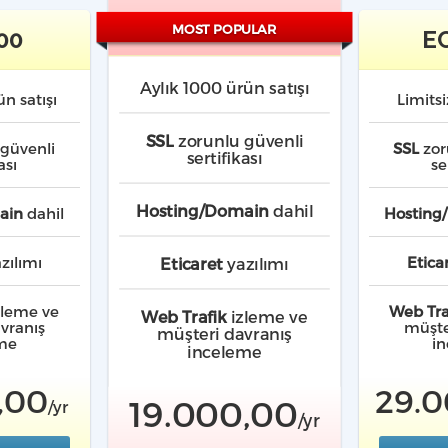
MOST POPULAR
00
E
Aylık 1000 ürün
satışı
rün
satışı
Limits
SSL
zorunlu güvenli
güvenli
SSL
zor
sertifikası
ası
se
Hosting/Domain
dahil
ain
dahil
Hosting
zılımı
Etica
Eticaret
yazılımı
zleme ve
Web Tra
Web Trafik
izleme ve
vranış
müşte
müşteri davranış
me
i
inceleme
,00
29.0
19.000,00
/yr
/yr