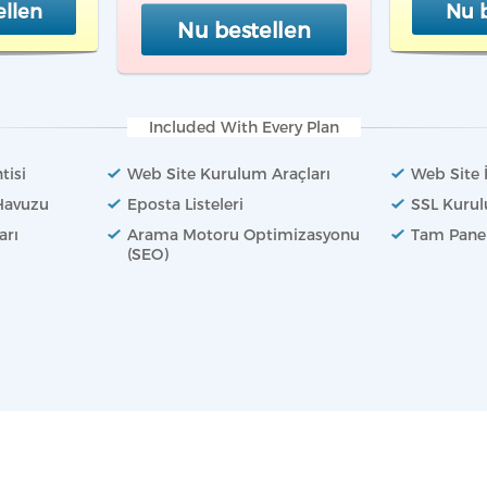
ellen
Nu b
Nu bestellen
Included With Every Plan
tisi
Web Site Kurulum Araçları
Web Site İ
Havuzu
Eposta Listeleri
SSL Kuru
arı
Arama Motoru Optimizasyonu
Tam Panel
(SEO)