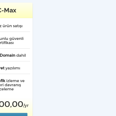
C-Max
iz ürün
satışı
unlu güvenli
rtifikası
/Domain
dahil
ret
yazılımı
fik
izleme ve
ri davranış
nceleme
00,00
/yr