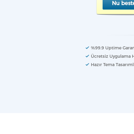
Nu best
%99.9 Uptime Garan
Ücretsiz Uygulama 
Hazır Tema Tasarıml