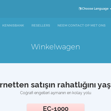
Choose Language
KENNISBANK
RESELLERS
NEEM CONTACT OP MET ONS
Winkelwagen
rnetten satışın rahatlığını ya
Coğrafi engelleri aşmanın en kolay yolu
EC-1000