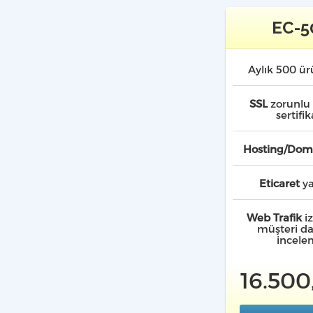
EC-5
Aylık 500 ü
SSL
zorunlu 
sertifik
Hosting/Dom
Eticaret
ya
Web Trafik
i
müşteri da
incele
16.500