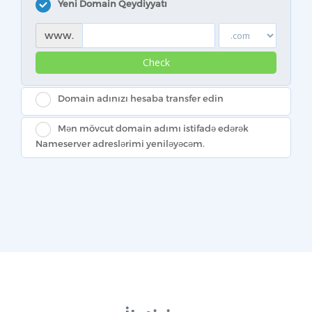
Yeni Domain Qeydiyyatı
www.
Check
Domain adınızı hesaba transfer edin
Mən mövcut domain adımı istifadə edərək
Nameserver adreslərimi yeniləyəcəm.