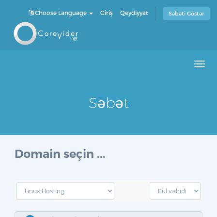
Choose Language
Giriş
Qeydiyyat
Səbəti Göstər
Men
Səbət
Domain seçin ...