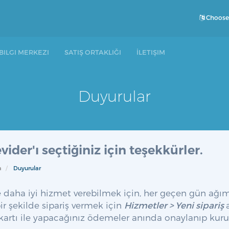
Choose
BILGI MERKEZI
SATIŞ ORTAKLIĞI
İLETIŞIM
Duyurular
vider'ı seçtiğiniz için teşekkürler.
a
Duyurular
e daha iyi hizmet verebilmek için, her geçen gün ağımız
bir şekilde sipariş vermek için
Hizmetler > Yeni sipariş
kartı ile yapacağınız ödemeler anında onaylanıp kuru