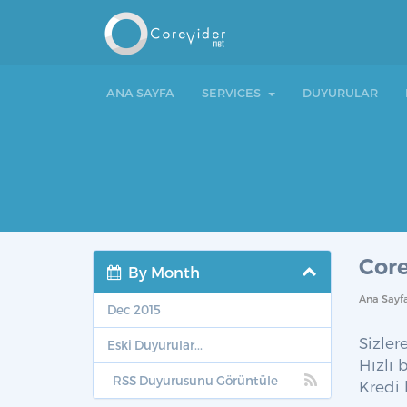
ANA SAYFA
SERVICES
DUYURULAR
Core
By Month
Ana Sayf
Dec 2015
Sizler
Eski Duyurular...
Hızlı 
RSS Duyurusunu Görüntüle
Kredi 