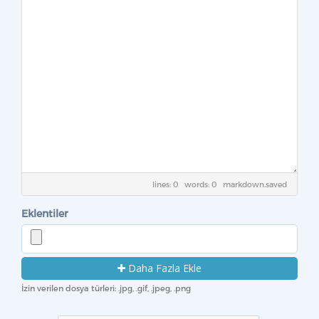
lines: 0 words: 0
markdown.saved
Eklentiler
Daha Fazla Ekle
İzin verilen dosya türleri: .jpg, .gif, .jpeg, .png