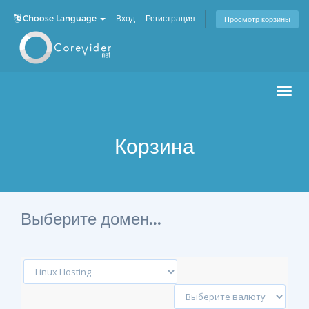
Choose Language
Вход
Регистрация
Просмотр корзины
Men
Корзина
Выберите домен...