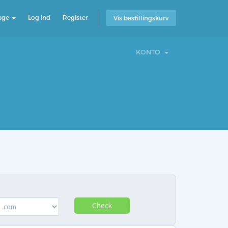
age
Log ind
Register
Vis bestillingskurv
KONTO
Check